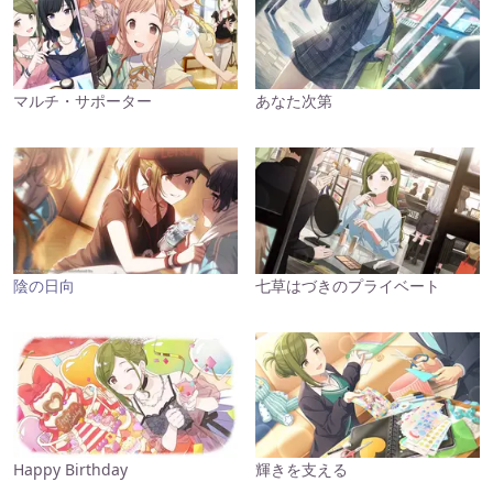
マルチ・サポーター
あなた次第
陰の日向
七草はづきのプライベート
Happy Birthday
輝きを支える